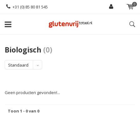
0
+31 (0) 85 80 81 545
Biologisch
(0)
Standaard
Geen producten gevonden!...
Toon 1 - 0 van 0