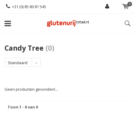
0
+31 (0) 85 80 81 545
Candy Tree
(0)
Standaard
Geen producten gevonden!...
Toon 1 - 0 van 0