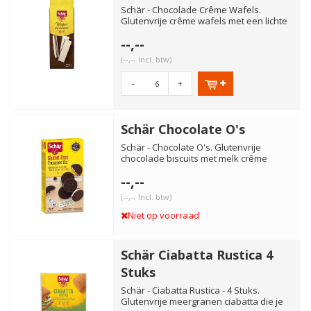
Schär - Chocolade Crême Wafels.
Glutenvrije crême wafels met een lichte
cacaovulling. Heerlijk al...
--,--
(--,-- Incl. btw)
-
+
Schär Chocolate O's
Schär - Chocolate O's. Glutenvrije
chocolade biscuits met melk crême
vulling. Super smaakvol! Lekk...
--,--
(--,-- Incl. btw)
Niet op voorraad
Schär Ciabatta Rustica 4
Stuks
Schär - Ciabatta Rustica - 4 Stuks.
Glutenvrije meergranen ciabatta die je