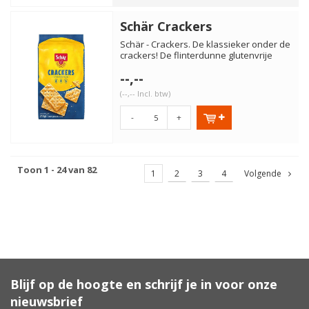
Schär Crackers
Schär - Crackers. De klassieker onder de
crackers! De flinterdunne glutenvrije
crackers smaken goed...
--,--
(--,-- Incl. btw)
-
+
Toon 1 - 24 van 82
1
2
3
4
Volgende
Blijf op de hoogte en schrijf je in voor onze
nieuwsbrief