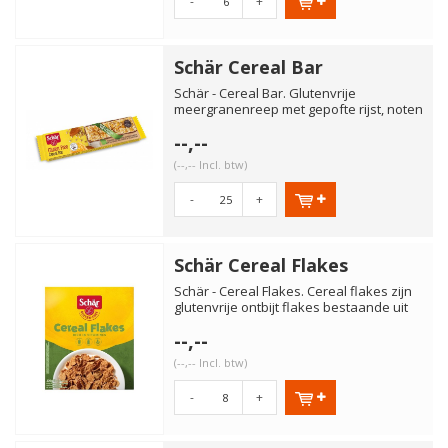
-
+
Schär Cereal Bar
Schär - Cereal Bar. Glutenvrije
meergranenreep met gepofte rijst, noten
en honing en omhuld in een ...
--,--
(--,-- Incl. btw)
-
+
Schär Cereal Flakes
Schär - Cereal Flakes. Cereal flakes zijn
glutenvrije ontbijt flakes bestaande uit
rijst- en maïsv...
--,--
(--,-- Incl. btw)
-
+