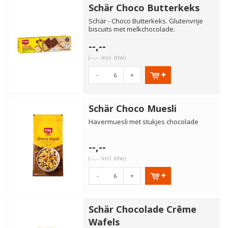
Schär Choco Butterkeks
Schär - Choco Butterkeks. Glutenvrije
biscuits met melkchocolade.
Welbekende koekjes die ook gluten...
--,--
(--,-- Incl. btw)
-
+
Schär Choco Muesli
Havermuesli met stukjes chocolade
--,--
(--,-- Incl. btw)
-
+
Schär Chocolade Crême
Wafels