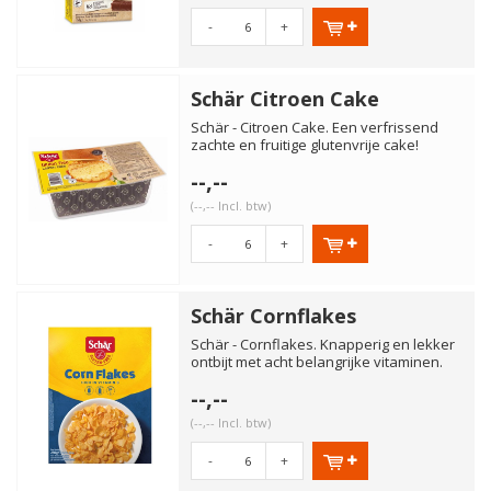
-
+
Schär Citroen Cake
Schär - Citroen Cake. Een verfrissend
zachte en fruitige glutenvrije cake!
Smaakt alsof hij zelfgem...
--,--
(--,-- Incl. btw)
-
+
Schär Cornflakes
Schär - Cornflakes. Knapperig en lekker
ontbijt met acht belangrijke vitaminen.
Neem de glutenvrije...
--,--
(--,-- Incl. btw)
-
+