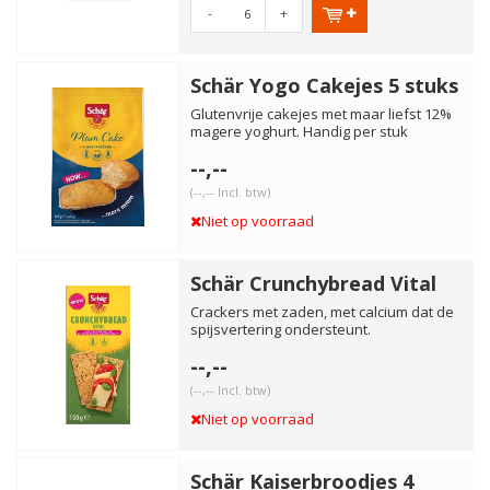
-
+
Schär Yogo Cakejes 5 stuks
Glutenvrije cakejes met maar liefst 12%
magere yoghurt. Handig per stuk
verpakt.
--,--
(--,-- Incl. btw)
Niet op voorraad
Schär Crunchybread Vital
Crackers met zaden, met calcium dat de
spijsvertering ondersteunt.
--,--
(--,-- Incl. btw)
Niet op voorraad
Schär Kaiserbroodjes 4