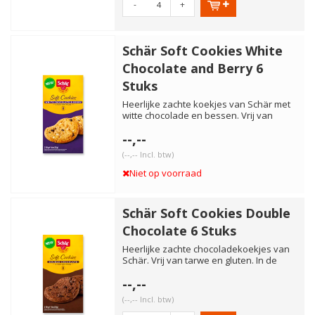
-
+
Schär Soft Cookies White
Chocolate and Berry 6
Stuks
Heerlijke zachte koekjes van Schär met
witte chocolade en bessen. Vrij van
tarwe en gluten. In de v...
--,--
(--,-- Incl. btw)
Niet op voorraad
Schär Soft Cookies Double
Chocolate 6 Stuks
Heerlijke zachte chocoladekoekjes van
Schär. Vrij van tarwe en gluten. In de
verpakking zitten zes ...
--,--
(--,-- Incl. btw)