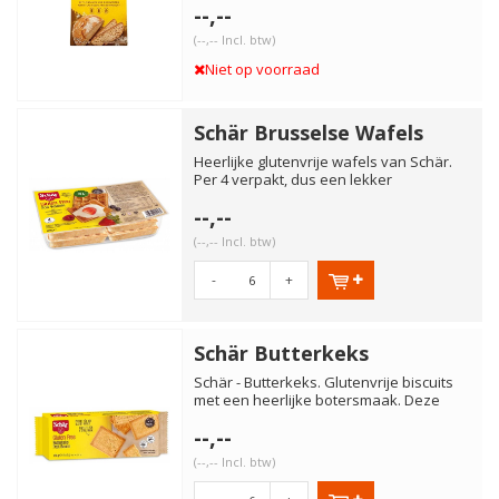
--,--
(--,-- Incl. btw)
Niet op voorraad
Schär Brusselse Wafels
Heerlijke glutenvrije wafels van Schär.
Per 4 verpakt, dus een lekker
tussendoortje die je kunt del...
--,--
(--,-- Incl. btw)
-
+
Schär Butterkeks
Schär - Butterkeks. Glutenvrije biscuits
met een heerlijke botersmaak. Deze
glutenvrije koekjes zij...
--,--
(--,-- Incl. btw)