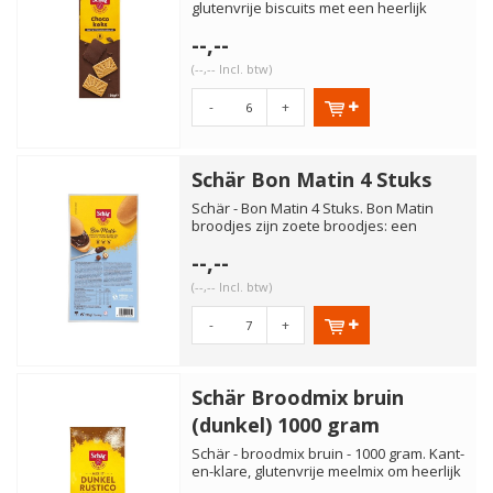
glutenvrije biscuits met een heerlijk
chocoladelaagje. Lekker bij d...
--,--
(--,-- Incl. btw)
-
+
Schär Bon Matin 4 Stuks
Schär - Bon Matin 4 Stuks. Bon Matin
broodjes zijn zoete broodjes: een
onweerstaanbare verleiding. ...
--,--
(--,-- Incl. btw)
-
+
Schär Broodmix bruin
(dunkel) 1000 gram
Schär - broodmix bruin - 1000 gram. Kant-
en-klare, glutenvrije meelmix om heerlijk
bruin brood te b...