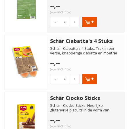
alleen hoeft af te bakke...
--,--
(--,-- Incl. btw)
-
+
Schär Ciabatta's 4 Stuks
Schär - Ciabatta's 4 Stuks. Trek in een
verse, knapperige ciabatta en moet 'ie
glutenvrij zijn? Gee...
--,--
(--,-- Incl. btw)
-
+
Schär Ciocko Sticks
Schär - Ciocko Sticks. Heerlijke
glutenvrije biscuits in de vorm van
stokjes met een laagje melkcho...
--,--
(--,-- Incl. btw)