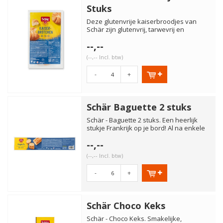
Stuks
Deze glutenvrije kaiserbroodjes van
Schär zijn glutenvrij, tarwevrij en
lactosevrij. De afbakbroodj...
--,--
(--,-- Incl. btw)
-
+
Schär Baguette 2 stuks
Schär - Baguette 2 stuks. Een heerlijk
stukje Frankrijk op je bord! Al na enkele
minuten afbakken i...
--,--
(--,-- Incl. btw)
-
+
Schär Choco Keks
Schär - Choco Keks. Smakelijke,