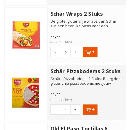
Schär Wraps 2 Stuks
De grote, glutenvrije wraps van Schär
zijn een heerlijke basis voor een
Mexicaanse maaltijd. Vul de...
--,--
(--,-- Incl. btw)
-
+
Schär Pizzabodems 2 Stuks
Schär - Pizzabodems 2 Stuks. Beleg deze
glutenvrije pizzabodems met jouw
favoriete beleg en bak af ...
--,--
(--,-- Incl. btw)
-
+
Old El Paso Tortillas 6