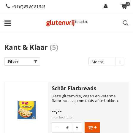
0
+31 (0) 85 80 81 545
Kant & Klaar
(5)
Filter
Meest
bekeken
Schär Flatbreads
Deze glutenvrije, vegan en vetarme
flatbreads zijn om thuis af te bakken.
Super lekker voor zowel on...
--,--
(--,-- Incl. btw)
-
+