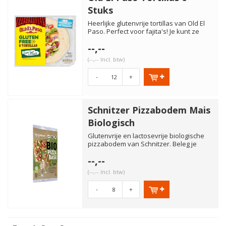
Stuks
Heerlijke glutenvrije tortillas van Old El
Paso. Perfect voor fajita's! Je kunt ze
natuurlijk ook be...
--,--
(--,-- Incl. btw)
-
+
Schnitzer Pizzabodem Mais
Biologisch
Glutenvrije en lactosevrije biologische
pizzabodem van Schnitzer. Beleg je
pizzabodem met je favorie...
--,--
(--,-- Incl. btw)
-
+