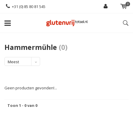
0
+31 (0) 85 80 81 545
Hammermühle
(0)
Meest
bekeken
Geen producten gevonden!...
Toon 1 - 0 van 0