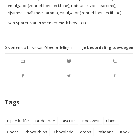
emulgator (zonnebloemlecithine), natuurlijk vanillearoma),
rijstmeel, maïsmeel, aroma, emulgator (zonnebloemlecithine).
Kan sporen van
noten
en
melk
bevatten
.
0
sterren op basis van
0
beoordelingen
Je beoordeling toevoegen
Tags
Bij de koffie
Bij de thee
Biscuits
Boekweit
Chips
Choco
choco chips
Chocolade
drops
Italiaans
Koek