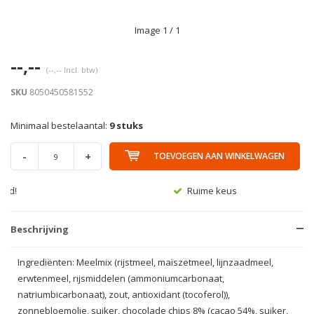
Image
1
/ 1
--,--
(--,-- Incl. btw)
SKU
8050450581552
Minimaal bestelaantal:
9 stuks
-
+
TOEVOEGEN AAN WINKELWAGEN
Ruime keus
Beschrijving
Ingrediënten: Meelmix (rijstmeel, maïszetmeel, lijnzaadmeel,
erwtenmeel, rijsmiddelen (ammoniumcarbonaat,
natriumbicarbonaat), zout, antioxidant (tocoferol)),
zonnebloemolie, suiker, chocolade chips 8% (cacao 54%, suiker,