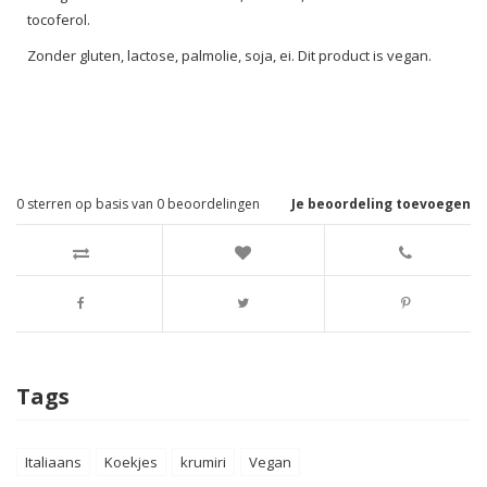
tocoferol.
Zonder gluten, lactose, palmolie, soja, ei. Dit product is vegan.
0
sterren op basis van
0
beoordelingen
Je beoordeling toevoegen
Tags
Italiaans
Koekjes
krumiri
Vegan