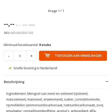
Image
1
/ 1
--,--
(--,-- Incl. btw)
SKU
8050450581392
Minimaal bestelaantal:
9 stuks
-
+
TOEVOEGEN AAN WINKELWAGEN
Snelle levering in Nederland!
Beschrijving
Ingrediënten: Mengsel van meel en zetmeel (rijstmeel,
maïszetmeel, maïsmeel, erwtenmeel), suiker, zonnebloemolie,
rijsmiddelen (ammoniumbicarbonaat, natriumbicarbonaat), zout,
emulgator: zonnebloemlecithine, aroma's, antioxidant: alfa-