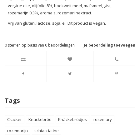
vergine olie, olijfolie 8%, boekweit meel, maïsmeel, gist,
rozemarijn 0,3%, aroma's, rozemarijnextract.
Vrij van gluten, lactose, soja, ei. Dit product is vegan.
0
sterren op basis van
0
beoordelingen
Je beoordeling toevoegen
Tags
Cracker
Knäckebröd
Knäckebrödjes
rosemary
rozemarijn
schiacciatine