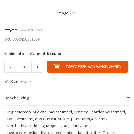
Image
1
/ 1
--,--
(--,-- Incl. btw)
SKU
8050450581866
Minimaal bestelaantal:
8 stuks
-
+
TOEVOEGEN AAN WINKELWAGEN
Ruime keus
Beschrijving
Ingrediënten: Mix van (maïszetmeel, rijstmeel, aardappelzetmeel,
boekweitmeel, erwteneiwit, suiker, plantaardige vezels,
verdikkingsmiddel: guargom, zout, emulgator:
hydroxypropylmethylcellulose, antioxidant (tocoferol)), extra