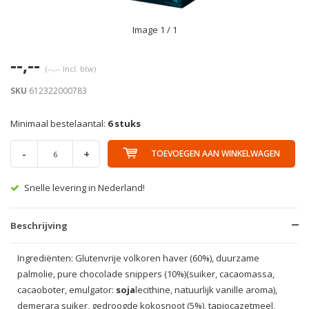
Image
1
/ 1
--,--
(--,-- Incl. btw)
SKU
612322000783
Minimaal bestelaantal:
6 stuks
-
+
TOEVOEGEN AAN WINKELWAGEN
Snelle levering in Nederland!
Beschrijving
Ingrediënten: Glutenvrije volkoren haver (60%), duurzame
palmolie, pure chocolade snippers (10%)(suiker, cacaomassa,
cacaoboter, emulgator:
soja
lecithine, natuurlijk vanille aroma),
demerara suiker, gedroogde kokosnoot (5%), tapiocazetmeel,