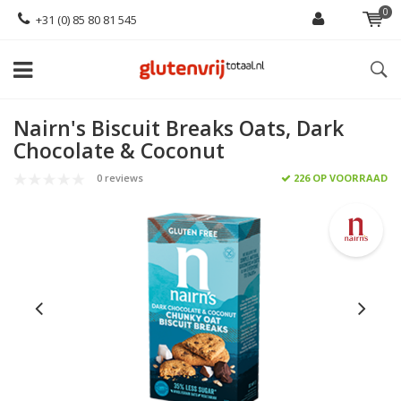
0
+31 (0) 85 80 81 545
Nairn's Biscuit Breaks Oats, Dark
Chocolate & Coconut
0 reviews
226 OP VOORRAAD