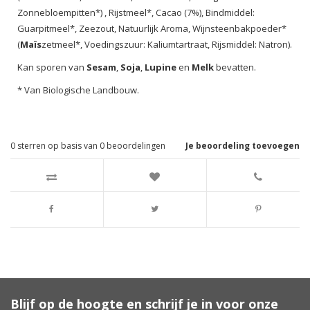
Zonnebloempitten*) , Rijstmeel*, Cacao (7%), Bindmiddel:
Guarpitmeel*, Zeezout, Natuurlijk Aroma, Wijnsteenbakpoeder*
(
Maïs
zetmeel*, Voedingszuur: Kaliumtartraat, Rijsmiddel: Natron).
Kan sporen van
Sesam
,
Soja
,
Lupine
en
Melk
bevatten.
* Van Biologische Landbouw.
0
sterren op basis van
0
beoordelingen
Je beoordeling toevoegen
Blijf op de hoogte en schrijf je in voor onze