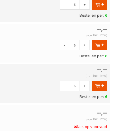
-
+
Bestellen per:
6
--,--
(--,-- Incl. btw)
-
+
Bestellen per:
6
--,--
(--,-- Incl. btw)
-
+
Bestellen per:
6
--,--
(--,-- Incl. btw)
Niet op voorraad