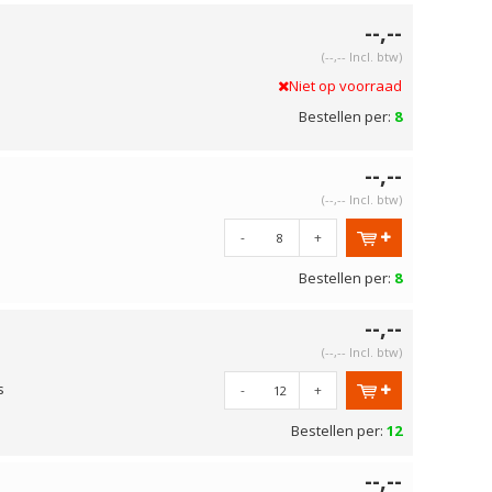
--,--
(--,-- Incl. btw)
Niet op voorraad
Bestellen per:
8
--,--
(--,-- Incl. btw)
-
+
Bestellen per:
8
--,--
(--,-- Incl. btw)
s
-
+
Bestellen per:
12
--,--