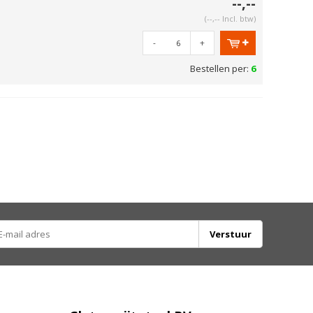
--,--
(--,-- Incl. btw)
-
+
Bestellen per:
6
Verstuur