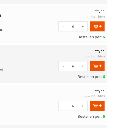
--,--
o
(--,-- Incl. btw)
-
+
m.
Bestellen per:
6
--,--
(--,-- Incl. btw)
-
+
ri
Bestellen per:
6
--,--
(--,-- Incl. btw)
-
+
Bestellen per:
6