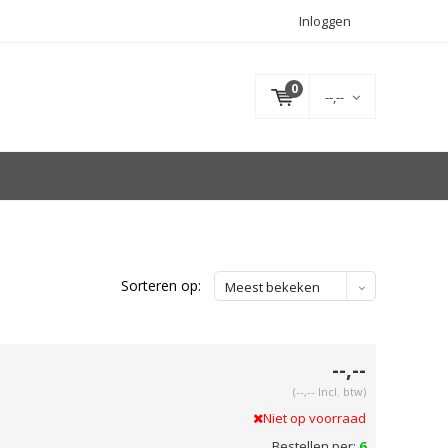
Inloggen
0
--,--
Sorteren op:
Meest bekeken
--,--
(--,-- Incl. btw)
Niet op voorraad
Bestellen per:
6