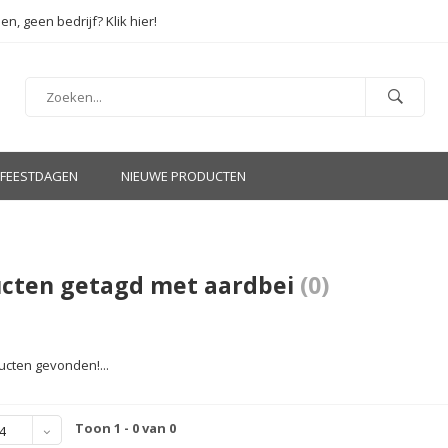
en, geen bedrijf? Klik hier!
FEESTDAGEN
NIEUWE PRODUCTEN
cten getagd met aardbei
(0)
cten gevonden!...
Toon 1 - 0 van 0
4