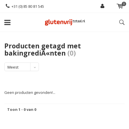
0
+31 (0) 85 80 81 545
Producten getagd met
bakingrediÃ«nten
(0)
Meest
bekeken
Geen producten gevonden!...
Toon 1 - 0 van 0