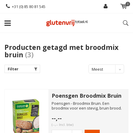
0
+31 (0) 85 80 81 545
Producten getagd met broodmix
bruin
(3)
Filter
Meest
bekeken
Poensgen Broodmix Bruin
Poensgen - Broodmix Bruin. Een
broodmix voor een stevig, bruin brood.
Zowel geschikt voor de broodba...
--,--
(--,-- Incl. btw)