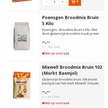
-
+
Poensgen Broodmix Bruin
5 Kilo
Poensgen - Broodmix Bruin 5 Kilo. Met
deze glutenvrije broodmix maak je een
lekker, stevig bruin bro...
--,--
(--,-- Incl. btw)
Niet op voorraad
Mixwell Broodmix Bruin 102
(Morkt Basmjol)
Glutenvrije broodmix bruin 106 (morkt
basmjol) van het merk Mixwell. Verpakt
in een 1000 gram en een...
--,--
(--,-- Incl. btw)
Niet op voorraad