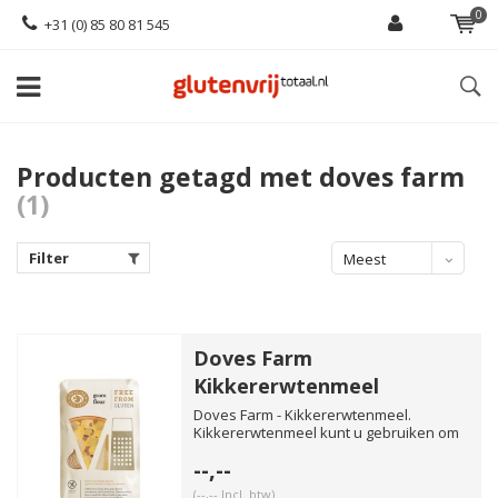
0
+31 (0) 85 80 81 545
Producten getagd met doves farm
(1)
Filter
Meest
bekeken
Doves Farm
Kikkererwtenmeel
Doves Farm - Kikkererwtenmeel.
Kikkererwtenmeel kunt u gebruiken om
bijvoorbeeld pannenkoekjes, pizz...
--,--
(--,-- Incl. btw)