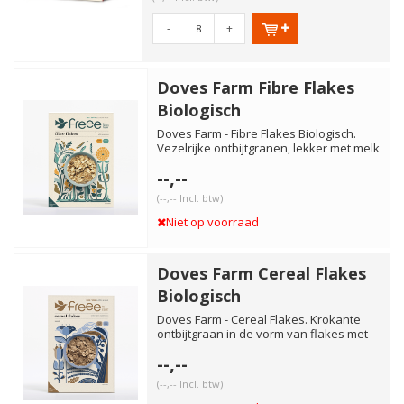
-
+
Doves Farm Fibre Flakes
Biologisch
Doves Farm - Fibre Flakes Biologisch.
Vezelrijke ontbijtgranen, lekker met melk
of yoghurt.
--,--
(--,-- Incl. btw)
Niet op voorraad
Doves Farm Cereal Flakes
Biologisch
Doves Farm - Cereal Flakes. Krokante
ontbijtgraan in de vorm van flakes met
rijst en boekweit als ba...
--,--
(--,-- Incl. btw)