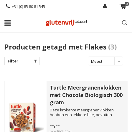
0
+31 (0) 85 80 81 545
Producten getagd met Flakes
(3)
Filter
Meest
bekeken
Turtle Meergranenvlokken
met Chocola Biologisch 300
gram
Deze krokante meergranenvlokken
hebben een lekkere bite, bevatten
heerlijke pure chocolade en zijn r...
--,--
(--,-- Incl. btw)