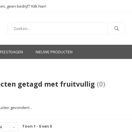
en, geen bedrijf? Klik hier!
FEESTDAGEN
NIEUWE PRODUCTEN
cten getagd met fruitvullig
(0)
cten gevonden!...
Toon 1 - 0 van 0
4