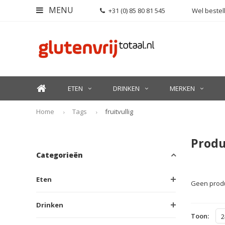
MENU
+31 (0) 85 80 81 545
Wel bestell
ETEN
DRINKEN
MERKEN
Home
Tags
fruitvullig
Produ
Categorieën
Eten
Geen produ
Drinken
Toon:
2