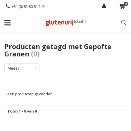
0
+31 (0) 85 80 81 545
Producten getagd met Gepofte
Granen
(0)
Meest
bekeken
Geen producten gevonden!...
Toon 1 - 0 van 0