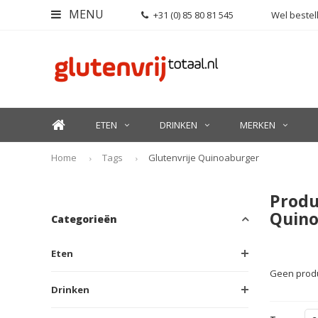
MENU
+31 (0) 85 80 81 545
Wel bestell
ETEN
DRINKEN
MERKEN
Home
Tags
Glutenvrije Quinoaburger
Produ
Quin
Categorieën
Eten
Geen produ
Drinken