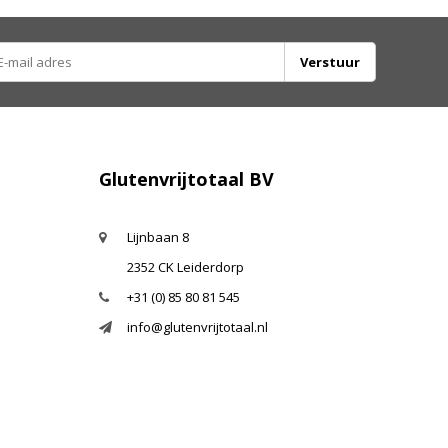
Verstuur
Glutenvrijtotaal BV
Lijnbaan 8
2352 CK Leiderdorp
+31 (0) 85 80 81 545
info@glutenvrijtotaal.nl