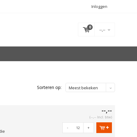
Inloggen
0
--,--
Sorteren op:
Meest bekeken
--,--
(--,-- Incl. btw)
-
+
die