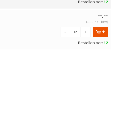
Bestellen per:
12
--,--
(--,-- Incl. btw)
-
+
Bestellen per:
12