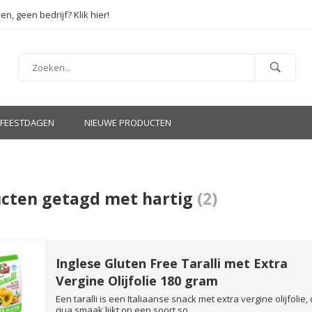
en, geen bedrijf? Klik hier!
FEESTDAGEN
NIEUWE PRODUCTEN
cten getagd met hartig
(2)
Inglese Gluten Free Taralli met Extra
Vergine Olijfolie 180 gram
Een taralli is een Italiaanse snack met extra vergine olijfolie, 
qua smaak lijkt op een soort so...