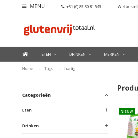
MENU
+31 (0) 85 80 81 545
Wel bestell
ETEN
DRINKEN
MERKEN
Home
Tags
hartig
Produ
Categorieën
Eten
NIEUW
Drinken