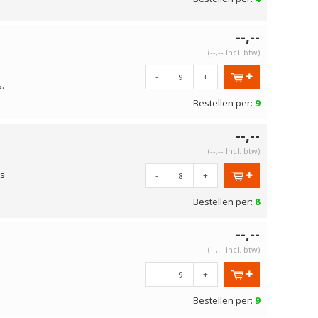
--,--
(--,-- Incl. btw)
-
+
.
Bestellen per:
9
--,--
(--,-- Incl. btw)
ts
-
+
Bestellen per:
8
--,--
(--,-- Incl. btw)
-
+
Bestellen per:
9