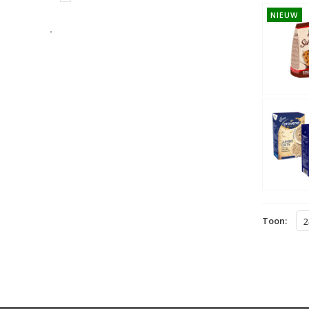
NIEUW
.
Toon:
2