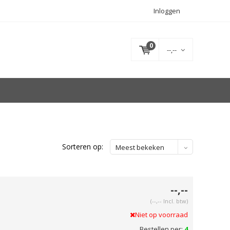
Inloggen
0
--,--
Sorteren op:
Meest bekeken
--,--
(--,-- Incl. btw)
Niet op voorraad
Bestellen per:
4