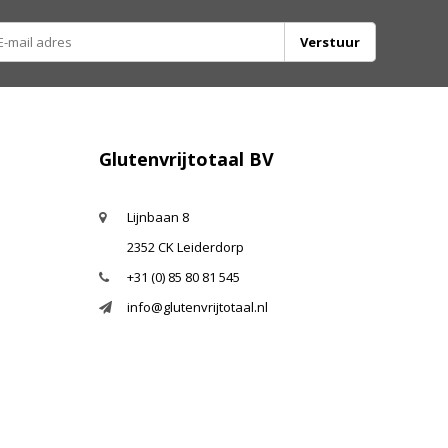
Verstuur
Glutenvrijtotaal BV
Lijnbaan 8
2352 CK Leiderdorp
+31 (0) 85 80 81 545
info@glutenvrijtotaal.nl