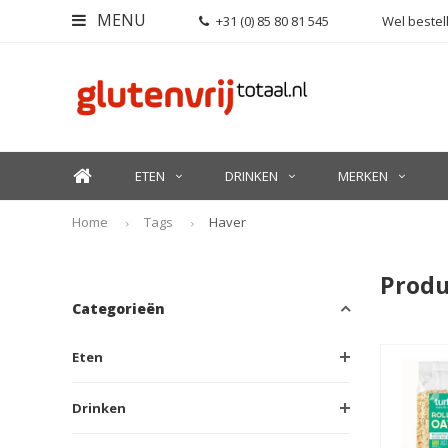
MENU
+31 (0) 85 80 81 545
Wel bestell
ETEN
DRINKEN
MERKEN
Home
Tags
Haver
Produ
Categorieën
Eten
Drinken