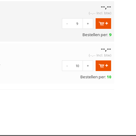
--,--
(--,-- Incl. btw)
-
+
Bestellen per:
9
--,--
(--,-- Incl. btw)
r
-
+
Bestellen per:
10