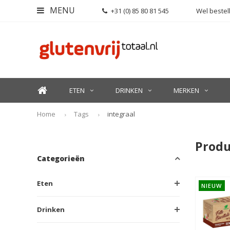
MENU
+31 (0) 85 80 81 545
Wel bestell
ETEN
DRINKEN
MERKEN
Home
Tags
integraal
Produ
Categorieën
Eten
NIEUW
Drinken