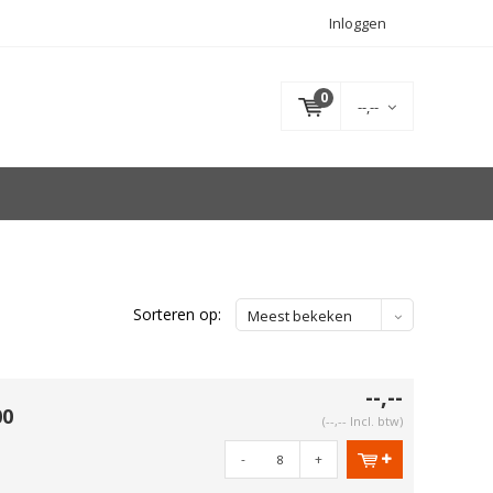
Inloggen
0
--,--
Sorteren op:
Meest bekeken
--,--
00
(--,-- Incl. btw)
-
+