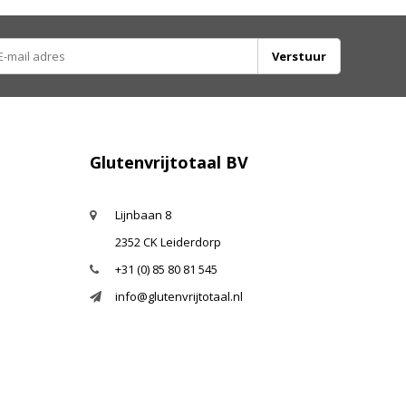
Verstuur
Glutenvrijtotaal BV
Lijnbaan 8
2352 CK Leiderdorp
+31 (0) 85 80 81 545
info@glutenvrijtotaal.nl