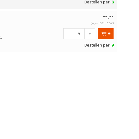
Bestellen per:
8
--,--
(--,-- Incl. btw)
-
+
.
Bestellen per:
9