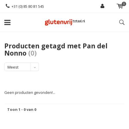
0
+31 (0) 85 80 81 545
Producten getagd met Pan del
Nonno
(0)
Meest
bekeken
Geen producten gevonden!...
Toon 1 - 0 van 0