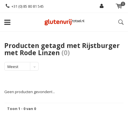
0
+31 (0) 85 80 81 545
Producten getagd met Rijstburger
met Rode Linzen
(0)
Meest
bekeken
Geen producten gevonden!...
Toon 1 - 0 van 0