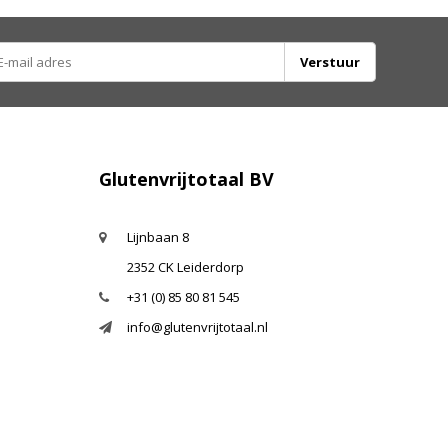
Verstuur
Glutenvrijtotaal BV
Lijnbaan 8
2352 CK Leiderdorp
+31 (0) 85 80 81 545
info@glutenvrijtotaal.nl