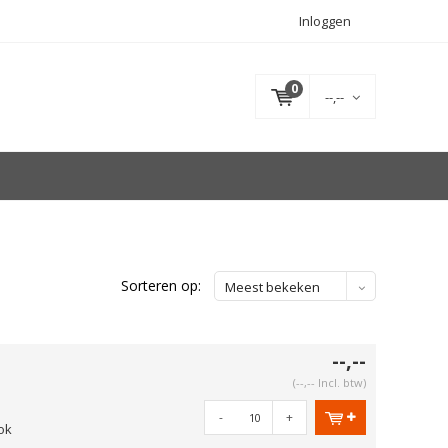
Inloggen
0
--,--
Sorteren op:
Meest bekeken
--,--
(--,-- Incl. btw)
-
+
ok