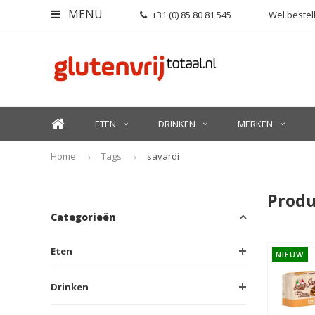
MENU
+31 (0) 85 80 81 545
Wel bestell
ETEN
DRINKEN
MERKEN
Home
Tags
savardi
Produ
Categorieën
Eten
NIEUW
Drinken