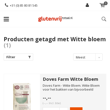
0
+31 (0) 85 80 81 545
Producten getagd met Witte bloem
(1)
Filter
Meest
bekeken
Doves Farm Witte Bloem
Doves Farm - Witte Bloem. Witte Bloem
voor het bakken van bijvoorbeeld
glutenvrije koekjes, cake, ta...
--,--
(--,-- Incl. btw)