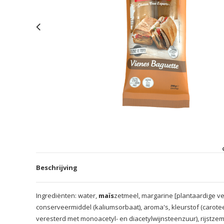
Beschrijving
Ingrediënten: water,
maïs
zetmeel, margarine [plantaardige ve
conserveermiddel (kaliumsorbaat), aroma's, kleurstof (carotee
veresterd met monoacetyl- en diacetylwijnsteenzuur), rijstzem