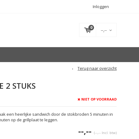
Inloggen
0
--,--
Terug naar overzicht
E 2 STUKS
NIET OP VOORRAAD
Maak een heerlijke sandwich door de stokbroden 5 minuten in
uten op de grillplaat te leggen.
--,--
(--,-- Incl. btw)