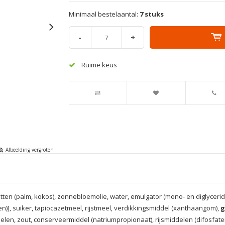
Minimaal bestelaantal:
7 stuks
-
+
Ruime keus
Afbeelding vergroten
tten (palm, kokos), zonnebloemolie, water, emulgator (mono- en diglycerid
n)], suiker, tapiocazetmeel, rijstmeel, verdikkingsmiddel (xanthaangom),
g
elen, zout, conserveermiddel (natriumpropionaat), rijsmiddelen (difosfat