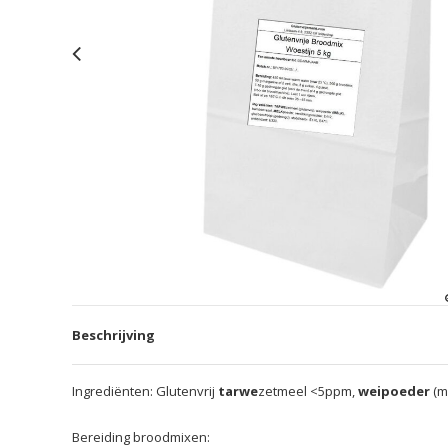
Beschrijving
Ingrediënten: Glutenvrij
tarwe
zetmeel <5ppm,
weipoeder
(m
Bereiding broodmixen: