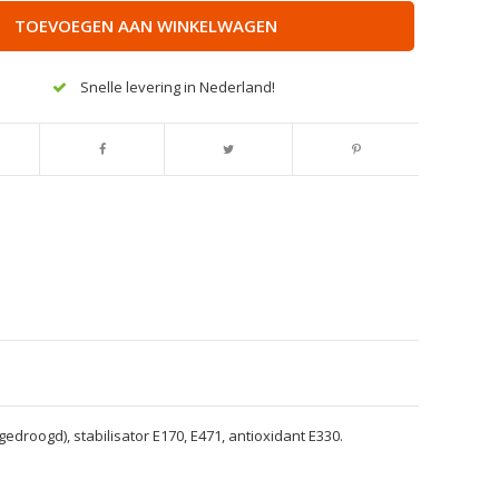
TOEVOEGEN AAN WINKELWAGEN
Snelle levering in Nederland!
edroogd), stabilisator E170, E471, antioxidant E330.