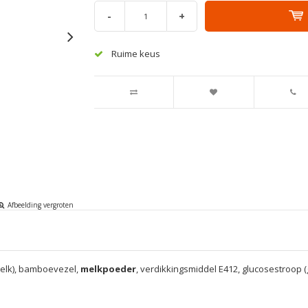
-
+
Ruime keus
Afbeelding vergroten
elk), bamboevezel,
melkpoeder
, verdikkingsmiddel E412, glucosestroop (g