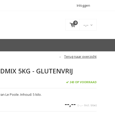
Inloggen
0
--,--
Terug naar overzicht
DMIX 5KG - GLUTENVRIJ
243 OP VOORRAAD
n Le Poole. Inhoud: 5 kilo.
--,--
(--,-- Incl. btw)