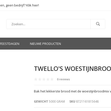
en, geen bedrijf? Klik hier!
FEESTDAGEN
NIEUWE PRODUCTEN
TWELLO'S WOESTIJNBROO
0 reviews
Bak het lekkerste brood met de woestijnbroodmix va
GEWICHT
5000 GRAM
SKU
8721161815648