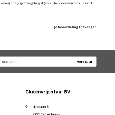
de oven) of 4 g gedroogde gist (voor de broodmachine). Laat 1
Je beoordeling toevoegen
Verstuur
Glutenvrijtotaal BV
Lijnbaan 8
2352 CK Leiderdorp