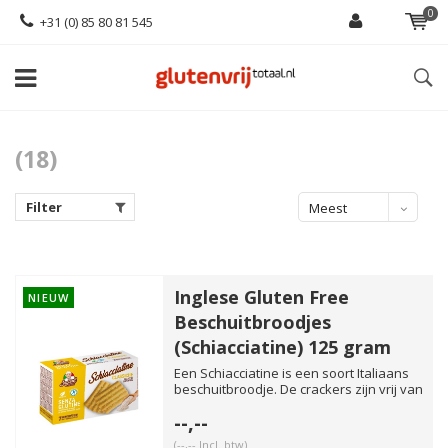
0
+31 (0) 85 80 81 545
(18)
Filter
Meest
bekeken
Inglese Gluten Free
NIEUW
Beschuitbroodjes
(Schiacciatine) 125 gram
Een Schiacciatine is een soort Italiaans
beschuitbroodje. De crackers zijn vrij van
gluten en lactos...
--,--
(--,-- Incl. btw)