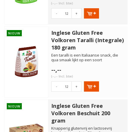
(--,-- Incl. btw)
-
+
Inglese Gluten Free
NIEUW
Volkoren Taralli (Integrale)
180 gram
Een taralli is een Italiaanse snack, die
qua smaak lijkt op een soort
soepstengel. Deze snack is dus...
--,--
(--,-- Incl. btw)
-
+
Inglese Gluten Free
NIEUW
Volkoren Beschuit 200
gram
Knapperig glutenvrij en lactosevrij