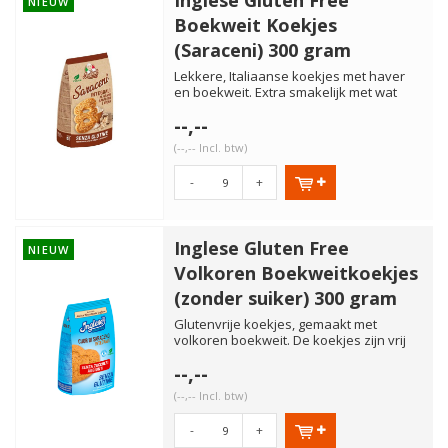
Inglese Gluten Free
NIEUW
Boekweit Koekjes
(Saraceni) 300 gram
Lekkere, Italiaanse koekjes met haver
en boekweit. Extra smakelijk met wat
jam. Glutenvrij, lactosev...
--,--
(--,-- Incl. btw)
-
+
Inglese Gluten Free
NIEUW
Volkoren Boekweitkoekjes
(zonder suiker) 300 gram
Glutenvrije koekjes, gemaakt met
volkoren boekweit. De koekjes zijn vrij
van gluten, lactose en ei. ...
--,--
(--,-- Incl. btw)
-
+