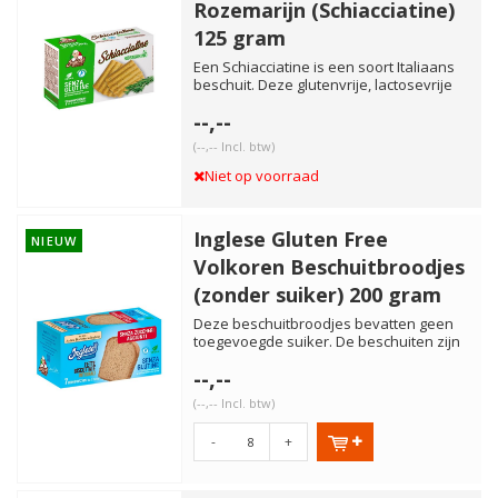
Rozemarijn (Schiacciatine)
125 gram
Een Schiacciatine is een soort Italiaans
beschuit. Deze glutenvrije, lactosevrije
variant heeft roze...
--,--
(--,-- Incl. btw)
Niet op voorraad
Inglese Gluten Free
NIEUW
Volkoren Beschuitbroodjes
(zonder suiker) 200 gram
Deze beschuitbroodjes bevatten geen
toegevoegde suiker. De beschuiten zijn
glutenvrij, lactosevrij, ...
--,--
(--,-- Incl. btw)
-
+