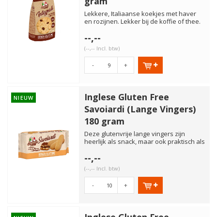
gram
Lekkere, Italiaanse koekjes met haver
en rozijnen. Lekker bij de koffie of thee.
Vrij van gluten, la...
--,--
(--,-- Incl. btw)
-
+
Inglese Gluten Free
NIEUW
Savoiardi (Lange Vingers)
180 gram
Deze glutenvrije lange vingers zijn
heerlijk als snack, maar ook praktisch als
ingrediënt in desser...
--,--
(--,-- Incl. btw)
-
+