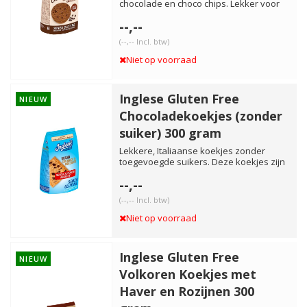
chocolade en choco chips. Lekker voor
bij de koffie en thee, ma...
--,--
(--,-- Incl. btw)
Niet op voorraad
Inglese Gluten Free
NIEUW
Chocoladekoekjes (zonder
suiker) 300 gram
Lekkere, Italiaanse koekjes zonder
toegevoegde suikers. Deze koekjes zijn
vrij van gluten, palmolie ...
--,--
(--,-- Incl. btw)
Niet op voorraad
Inglese Gluten Free
NIEUW
Volkoren Koekjes met
Haver en Rozijnen 300