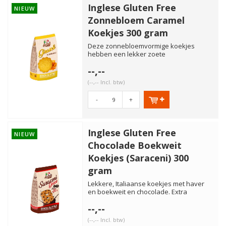
Inglese Gluten Free
NIEUW
Zonnebloem Caramel
Koekjes 300 gram
Deze zonnebloemvormige koekjes
hebben een lekker zoete
karamelsmaak. Lekker bij de koffie of
--,--
thee. V...
(--,-- Incl. btw)
-
+
Inglese Gluten Free
NIEUW
Chocolade Boekweit
Koekjes (Saraceni) 300
gram
Lekkere, Italiaanse koekjes met haver
en boekweit en chocolade. Extra
smakelijk met wat jam of choco...
--,--
(--,-- Incl. btw)