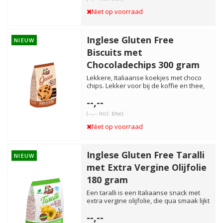
Niet op voorraad
Inglese Gluten Free
NIEUW
Biscuits met
Chocoladechips 300 gram
Lekkere, Italiaanse koekjes met choco
chips. Lekker voor bij de koffie en thee,
maar ook om in melk ...
--,--
(--,-- Incl. btw)
Niet op voorraad
Inglese Gluten Free Taralli
NIEUW
met Extra Vergine Olijfolie
180 gram
Een taralli is een Italiaanse snack met
extra vergine olijfolie, die qua smaak lijkt
op een soort so...
--,--