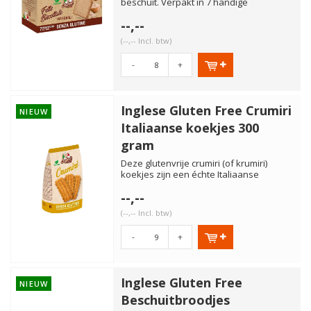
beschuit. Verpakt in 7 handige
portieverpakkingen van twee stuks...
--,--
(--,-- Incl. btw)
-
+
Inglese Gluten Free Crumiri
NIEUW
Italiaanse koekjes 300
gram
Deze glutenvrije crumiri (of krumiri)
koekjes zijn een échte Italiaanse
klassieker. Heerlijk voor ...
--,--
(--,-- Incl. btw)
-
+
Inglese Gluten Free
NIEUW
Beschuitbroodjes