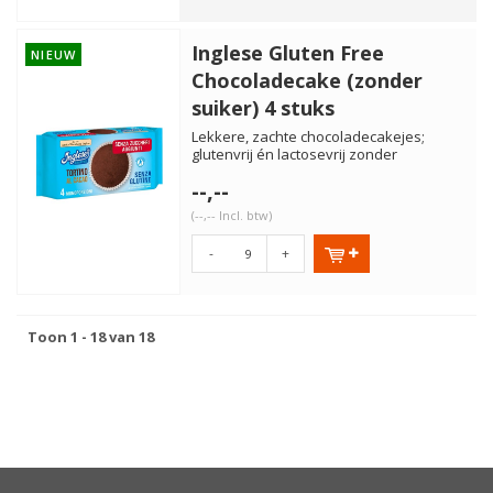
Inglese Gluten Free
NIEUW
Chocoladecake (zonder
suiker) 4 stuks
Lekkere, zachte chocoladecakejes;
glutenvrij én lactosevrij zonder
toegevoegde suikers. Ideaal om m...
--,--
(--,-- Incl. btw)
-
+
Toon 1 - 18 van 18